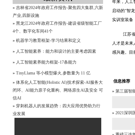
年来，人工
»
吉林省2024年政府工作报告-聚焦四大集群,六新
启动的“智
产业,四新设施
实训室装备
»
黑龙江2024年政府工作报告-建设省级智能工厂
4个、数字化车间41个
江苏
»
机器学习教育框架-学习结果和定义
人才是未来
»
人工智能素养：能力和设计的主要考虑因素
感兴趣。目
»
人工智能素养能力框架-17条能力
»
TinyLlama 等小模型爆火,参数量为 11 亿
信息推荐
»
体系化人工智能(Holistic AI)技术探索-AI服务大
闭环、AI能力原子化重构、网络原生AI及安全 可
»
第三届智
信AI
»
穿刺机器人的发展趋势：四大应用优势助力行
»
2021深
业发展
»
重磅三连