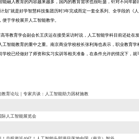
智能融入教育的内容越来越多，国内的教育需求也很旺盛，针对不同年龄
龙计划”就是好学智慧科技集团历时3年完成而定一套全系列、全学段的《
，便于学校展开人工智能教学。
省高等教育学会副会长王庆运在接受采访时说，人工智能学科目前还处在
人工智能教育的重中之重。南京商业学校校长张利海也表示，职业教育学
前学校已经做好了师资和实习实训等相关准备，在条件允许的情况下，就
能教育论坛｜专家共谈：人工智能助力因材施教
圳国际人工智能展览会
签！总投资近40亿！人工智能头部项目落地中国（南京）智谷