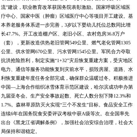
流”建设，职业教育改革获国务院表彰激励。国家呼吸区域医
疗中心、国家中医（肿瘤）区域医疗中心等项目开工建设。基
本养老服务体系进一步完善，3岁以下婴幼儿托位总数同比增
长47.7%。开工改造棚户区、老旧小区、农村危房36.8万户
（套），更新改造供热老旧管网549公里、燃气老化管网1305
公里、供水管网670公里、污水管网1545公里。军民合力夺取
抗洪抢险胜利，制定实施“1+32”灾后恢复重建方案，受灾地区
电力、通信等服务功能恢复到灾前水平，损毁房屋、道路、水
利恢复重建年度任务全部完成，确保群众温暖过冬。积极推进
中国—上海合作组织冰雪体育示范区建设，哈尔滨成功申办第
九届亚冬会。生产安全事故起数、死亡人数分别下降12.3%和
1.7%。森林草原防灭火实现“三个不发生”目标。食品安全工作
连续6年在国务院食安委评议考核中获A级等次。在全国率先
出台《黑龙江省调解条例》，加强社会治安综合治理，社会大
局保持和谐稳定。