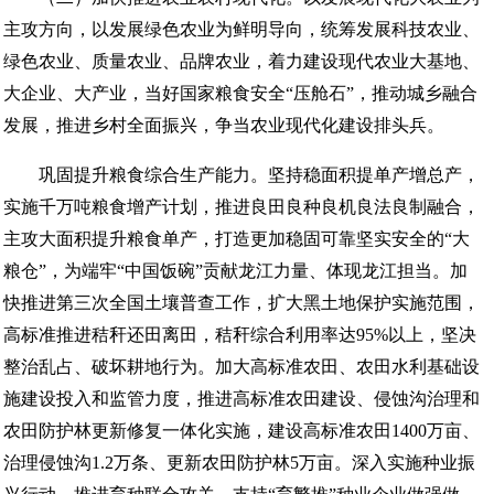
主攻方向，以发展绿色农业为鲜明导向，统筹发展科技农业、
绿色农业、质量农业、品牌农业，着力建设现代农业大基地、
大企业、大产业，当好国家粮食安全“压舱石”，推动城乡融合
发展，推进乡村全面振兴，争当农业现代化建设排头兵。
巩固提升粮食综合生产能力。坚持稳面积提单产增总产，
实施千万吨粮食增产计划，推进良田良种良机良法良制融合，
主攻大面积提升粮食单产，打造更加稳固可靠坚实安全的“大
粮仓”，为端牢“中国饭碗”贡献龙江力量、体现龙江担当。加
快推进第三次全国土壤普查工作，扩大黑土地保护实施范围，
高标准推进秸秆还田离田，秸秆综合利用率达95%以上，坚决
整治乱占、破坏耕地行为。加大高标准农田、农田水利基础设
施建设投入和监管力度，推进高标准农田建设、侵蚀沟治理和
农田防护林更新修复一体化实施，建设高标准农田1400万亩、
治理侵蚀沟1.2万条、更新农田防护林5万亩。深入实施种业振