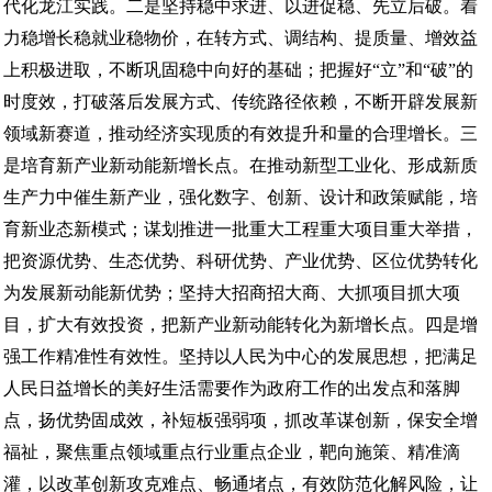
代化龙江实践。二是坚持稳中求进、以进促稳、先立后破。着
力稳增长稳就业稳物价，在转方式、调结构、提质量、增效益
上积极进取，不断巩固稳中向好的基础；把握好“立”和“破”的
时度效，打破落后发展方式、传统路径依赖，不断开辟发展新
领域新赛道，推动经济实现质的有效提升和量的合理增长。三
是培育新产业新动能新增长点。在推动新型工业化、形成新质
生产力中催生新产业，强化数字、创新、设计和政策赋能，培
育新业态新模式；谋划推进一批重大工程重大项目重大举措，
把资源优势、生态优势、科研优势、产业优势、区位优势转化
为发展新动能新优势；坚持大招商招大商、大抓项目抓大项
目，扩大有效投资，把新产业新动能转化为新增长点。四是增
强工作精准性有效性。坚持以人民为中心的发展思想，把满足
人民日益增长的美好生活需要作为政府工作的出发点和落脚
点，扬优势固成效，补短板强弱项，抓改革谋创新，保安全增
福祉，聚焦重点领域重点行业重点企业，靶向施策、精准滴
灌，以改革创新攻克难点、畅通堵点，有效防范化解风险，让