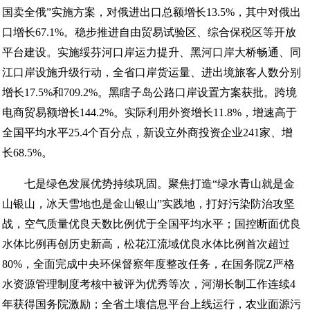
国卖全俄”实施方案，对俄进出口总额增长13.5%，其中对俄出
口增长67.1%。稳步推进自由贸易试验区、综合保税区等开放
平台建设。实施绥芬河口岸运力提升、黑河口岸大桥畅通、同
江口岸设施升级行动，全省口岸货运量、进出境旅客人数分别
增长17.5%和709.2%。黑瞎子岛公路口岸设置方案获批。跨境
电商贸易额增长144.2%。实际利用外资增长11.8%，增速高于
全国平均水平25.4个百分点，新设立外商投资企业241家、增
长68.5%。
七是绿色发展优势持续巩固。聚焦打造“绿水青山就是金
山银山，冰天雪地也是金山银山”实践地，打好污染防治攻坚
战，空气质量优良天数比例优于全国平均水平；国控断面优良
水体比例再创历史新高，松花江流域优良水体比例首次超过
80%，全面完成中央环保督察年度整改任务，在国务院Z严格
水资源管理制度考核中被评为优秀等次，河湖长制工作连续4
年获得国务院激励；全省土壤信息平台上线运行，农业面源污