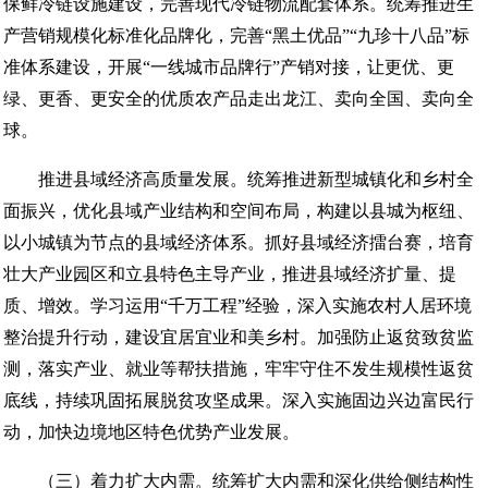
保鲜冷链设施建设，完善现代冷链物流配套体系。统筹推进生
产营销规模化标准化品牌化，完善“黑土优品”“九珍十八品”标
准体系建设，开展“一线城市品牌行”产销对接，让更优、更
绿、更香、更安全的优质农产品走出龙江、卖向全国、卖向全
球。
推进县域经济高质量发展。统筹推进新型城镇化和乡村全
面振兴，优化县域产业结构和空间布局，构建以县城为枢纽、
以小城镇为节点的县域经济体系。抓好县域经济擂台赛，培育
壮大产业园区和立县特色主导产业，推进县域经济扩量、提
质、增效。学习运用“千万工程”经验，深入实施农村人居环境
整治提升行动，建设宜居宜业和美乡村。加强防止返贫致贫监
测，落实产业、就业等帮扶措施，牢牢守住不发生规模性返贫
底线，持续巩固拓展脱贫攻坚成果。深入实施固边兴边富民行
动，加快边境地区特色优势产业发展。
（三）着力扩大内需。统筹扩大内需和深化供给侧结构性