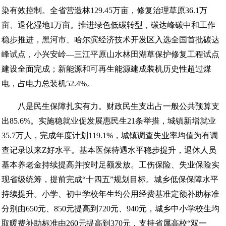
染有效控制。全省营造林129.45万亩，修复治理草原36.1万
亩、退化湿地1万亩。推进绿色低碳转型，碳达峰碳中和工作
稳步推进，黑河市、哈尔滨经济技术开发区入选全国首批碳达
峰试点，小兴安岭—三江平原山水林田湖草保护修复工程试点
建设全面完成；新能源和可再生能源建成装机历史性超过煤
电，占电力总装机52.4%。
八是民生保障扎实有力。财政民生支出占一般公共预算支
出85.6%。实施稳就业促发展惠民生21条举措，城镇新增就业
35.7万人，完成年度计划119.1%，城镇调查失业率均值为有调
查记录以来Z好水平。基本医保待遇水平稳步提升，退休人员
基本养老金持续提高并按时足额发放。工伤保险、失业保险实
现省级统筹，提前完成“十四五”规划目标。城乡低保保障水平
持续提升。小学、初中学校年生均公用经费基准定额补助标准
分别由650元、850元提高到720元、940元，城乡中小学校生均
取暖费补助标准由260元提高到370元，支持省属高校“双一