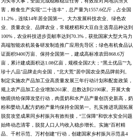
为头等大事，全面完成稳粮稳豆任务，有效应对局地洪涝灾
害，粮食生产实现“二十连丰”，总产量为1557.6亿斤，占全国
11.2%，连续14年居全国第一。大力发展科技农业、绿色农
业、质量农业、品牌农业，常规粳稻和大豆自主选育品种达到
100%，农业科技进步贡献率达到70.3%，获批国家大型大马力
高端智能农机装备研发制造推广应用先导区；绿色有机食品认
证面积9400万亩、保持全国第一，建成高标准农田868.6万
亩，累计建成面积达1.08亿亩，规模全国Z大；“黑土优品”“九
珍十八品”品牌走向全国，“北大荒”居中国农业类品牌前列。
制定实施农产品加工业高质量发展三年行动计划和配套政策，
规上农产品加工企业增加261家、总数达到2190家。开展大食
物观供给保障攻坚行动，肉蛋奶和水产品产量创历史新高，奶
粉和婴幼儿配方奶粉产量均保持全国第一。扎实推进巩固拓展
脱贫攻坚成果同乡村振兴有效衔接，“三保障”和饮水安全问题
始终动态清零，脱贫人口人均收入稳步增长。实施“百村精
品、千村示范、万村创建”行动，创建国家乡村振兴示范县4