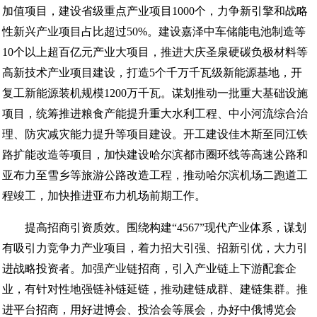
加值项目，建设省级重点产业项目1000个，力争新引擎和战略
性新兴产业项目占比超过50%。建设嘉泽中车储能电池制造等
10个以上超百亿元产业大项目，推进大庆圣泉硬碳负极材料等
高新技术产业项目建设，打造5个千万千瓦级新能源基地，开
复工新能源装机规模1200万千瓦。谋划推动一批重大基础设施
项目，统筹推进粮食产能提升重大水利工程、中小河流综合治
理、防灾减灾能力提升等项目建设。开工建设佳木斯至同江铁
路扩能改造等项目，加快建设哈尔滨都市圈环线等高速公路和
亚布力至雪乡等旅游公路改造工程，推动哈尔滨机场二跑道工
程竣工，加快推进亚布力机场前期工作。
提高招商引资质效。围绕构建“4567”现代产业体系，谋划
有吸引力竞争力产业项目，着力招大引强、招新引优，大力引
进战略投资者。加强产业链招商，引入产业链上下游配套企
业，有针对性地强链补链延链，推动建链成群、建链集群。推
进平台招商，用好进博会、投洽会等展会，办好中俄博览会