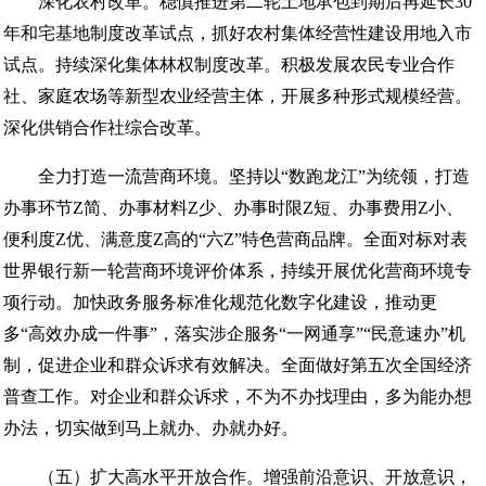
深化农村改革。稳慎推进第二轮土地承包到期后再延长30
年和宅基地制度改革试点，抓好农村集体经营性建设用地入市
试点。持续深化集体林权制度改革。积极发展农民专业合作
社、家庭农场等新型农业经营主体，开展多种形式规模经营。
深化供销合作社综合改革。
全力打造一流营商环境。坚持以“数跑龙江”为统领，打造
办事环节Z简、办事材料Z少、办事时限Z短、办事费用Z小、
便利度Z优、满意度Z高的“六Z”特色营商品牌。全面对标对表
世界银行新一轮营商环境评价体系，持续开展优化营商环境专
项行动。加快政务服务标准化规范化数字化建设，推动更
多“高效办成一件事”，落实涉企服务“一网通享”“民意速办”机
制，促进企业和群众诉求有效解决。全面做好第五次全国经济
普查工作。对企业和群众诉求，不为不办找理由，多为能办想
办法，切实做到马上就办、办就办好。
（五）扩大高水平开放合作。增强前沿意识、开放意识，