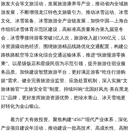
旅发大会等文旅活动，发展旅游康养等产业，推动省内全域旅
游发展，不断增强龙江特色文旅吸引力。推动冰雪运动、冰雪
文化、冰雪装备、冰雪旅游全产业链发展，加快中国—上海合
作组织冰雪体育示范区建设，高标准高质量筹办第九届亚冬
会，冰雪季接待游客突破1亿人次，旅游收入超1500亿元，以
冷资源撬动热经济。围绕旅游精品线路优化交通配置，构建公
路铁路航空等立体化综合交通运输体系，推进“快旅慢游零换
乘”。以星级饭店和星级民宿为示范引领，提升旅游住宿业服
务品质。加快建设智慧旅游平台，更好满足游客“吃住行游购
娱”需求。健全完善旅游业监管、应急处置机制，深入实施“文
旅体验官”“文旅安全官”制度。持续叫响“北国好风光·美在黑龙
江”品牌，更好发挥旅游资源优势，把绿水青山、冰天雪地更
好转化为金山银山。
着力扩大有效投资。聚焦构建“4567”现代产业体系，深化
产业项目建设年活动，推动建设一批高技术、高成长性、高附