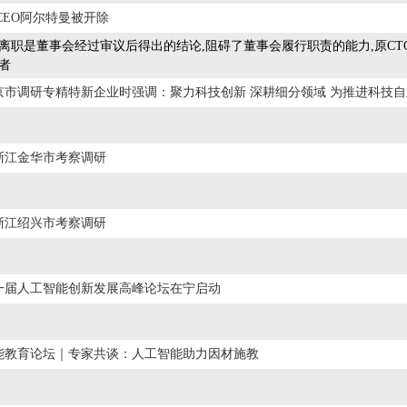
I前CEO阿尔特曼被开除
离职是董事会经过审议后得出的结论,阻碍了董事会履行职责的能力,原CTO米拉
者
京市调研专精特新企业时强调：聚力科技创新 深耕细分领域 为推进科技
浙江金华市考察调研
浙江绍兴市考察调研
一届人工智能创新发展高峰论坛在宁启动
能教育论坛｜专家共谈：人工智能助力因材施教