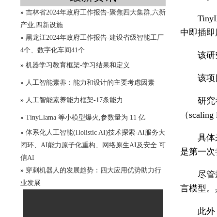
»
吉林省2024年政府工作报告-聚焦四大集群,六新
Tin
产业,四新设施
中即插即
»
黑龙江2024年政府工作报告-建设省级智能工厂
4个、数字化车间41个
该研究
»
机器学习教育框架-学习结果和定义
该项
»
人工智能素养：能力和设计的主要考虑因素
研究
»
人工智能素养能力框架-17条能力
（scal
»
TinyLlama 等小模型爆火,参数量为 11 亿
»
体系化人工智能(Holistic AI)技术探索-AI服务大
具体来
闭环、AI能力原子化重构、网络原生AI及安全 可
是第一次
信AI
»
穿刺机器人的发展趋势：四大应用优势助力行
尽管
业发展
言模型。具体
此外，T