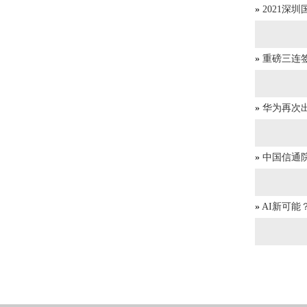
»
2021深
»
重磅三连
»
华为再次
»
中国信通院
»
AI新可能