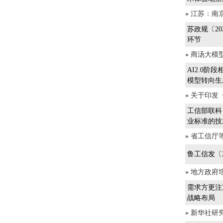
»
江苏：南京
苏政规〔2
环节
»
商汤大模
AI2.0
模型转向生
»
关于印发《
工信部联科
业标准的技
»
省工信厅等
鲁工信发〔
»
地方政府
需求方更注
战略布局
»
新华社研究