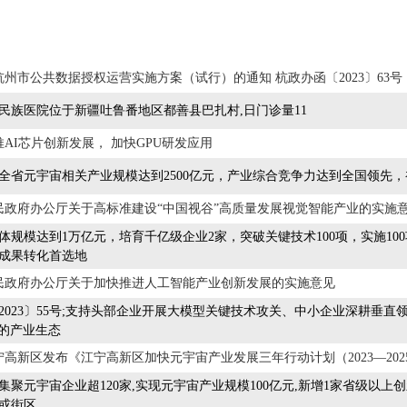
州市公共数据授权运营实施方案（试行）的通知 杭政办函〔2023〕63号
民族医院位于新疆吐鲁番地区都善县巴扎村,日门诊量11
AI芯片创新发展， 加快GPU研发应用
年，全省元宇宙相关产业规模达到2500亿元，产业综合竞争力达到全国领
民政府办公厅关于高标准建设“中国视谷”高质量发展视觉智能产业的实施
年总体规模达到1万亿元，培育千亿级企业2家，突破关键技术100项，实施
成果转化首选地
民政府办公厅关于加快推进人工智能产业创新发展的实施意见
2023〕55号;支持头部企业开展大模型关键技术攻关、中小企业深耕垂
X”的产业生态
高新区发布《江宁高新区加快元宇宙产业发展三年行动计划（2023—202
力争集聚元宇宙企业超120家,实现元宇宙产业规模100亿元,新增1家省级
或街区