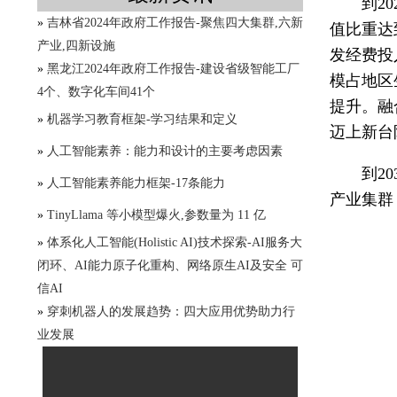
到2
»
吉林省2024年政府工作报告-聚焦四大集群,六新
值比重达
产业,四新设施
发经费投
»
黑龙江2024年政府工作报告-建设省级智能工厂
模占地区
4个、数字化车间41个
提升。融
»
机器学习教育框架-学习结果和定义
迈上新台
»
人工智能素养：能力和设计的主要考虑因素
到2
»
人工智能素养能力框架-17条能力
产业集群
»
TinyLlama 等小模型爆火,参数量为 11 亿
»
体系化人工智能(Holistic AI)技术探索-AI服务大
闭环、AI能力原子化重构、网络原生AI及安全 可
信AI
»
穿刺机器人的发展趋势：四大应用优势助力行
业发展