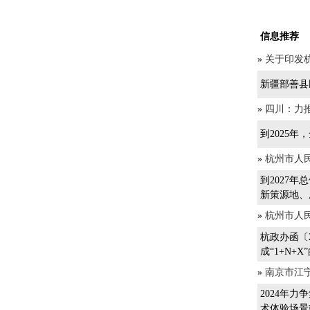
信息推荐
»
关于印发杭
新疆部善县
»
四川：力推
到2025
»
杭州市人
到2027
新策源地、
»
杭州市人
杭政办函〔
成“1+N+
»
南京市江宁
2024年
术体验场景