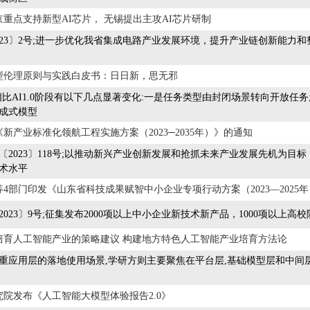
重点支持新型AI芯片， 无锡提出主攻AI芯片研制
023〕2号;进一步优化我省集成电路产业发展环境，提升产业链创新能
型伦理原则与实践白皮书：日日新，思无邪
阶段相比AI1.0阶段有以下几点显著变化:一是任务类型由封闭场景转向开放
成式模型
新产业标准化领航工程实施方案（2023─2035年）》的通知
〔2023〕118号;以推动新兴产业创新发展和抢抓未来产业发展先机为
术水平
4部门印发《山东省科技成果赋智中小企业专项行动方案（2023—2025
2023〕9号;征集发布2000项以上中小企业新技术新产品，1000项以
培育人工智能产业的策略建议 构建地方特色人工智能产业培育方法论
重应用层的落地使用场景,学研方则主要聚焦在平台层,基础模型层和中间
院发布《人工智能大模型体验报告2.0》