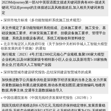
2023Midjourney第一部AI中英双语图文描述关键词辞典有400+描述关
键词,可以在prompt的主体描述以及风格描述后,加入相关关键词来指
定
»
深圳市地方标准《多功能智能杆系统施工技术规范》
本文件规定了多功能智能杆系统组成、总体施工要求、施工安全、基
础设施施工要求、杆体安装施工要求、挂载设备施工要求、管理平台
组建、系统及挂载设备调试、系统工程验收和资料移交
»
北京市海淀区人民政府印发《关于加快中关村科学城人工智能大模型
创新发展的若干措施》的通知
海行规发〔2023〕4号;打造2300亿元核心产业规模,集聚100家大模型
企业机构,以及60家国家级专精特新小巨人企业,以及新培育5-10家独角
兽企业,打造四大人工智能产业园
»
深圳智慧城市建设研究报告-总结深圳建设智慧城市的成果
加快推进数字公共服务供给是深圳数字经济发展的当务之急,全力开展
存量数据融合和重点建筑建模,推动各类规划图层,建筑物编码,地楼房
数据,商事主体,交通等主题数据融合导入
»
中国信通院发布《中国无线经济发展研究报告（2023年）》
我国无线经济规模达到6.6万亿元,无线经济保持稳定增长,发展质量稳
步提升;无线产业规模达到2.8万亿元,占无线经济比重为42%;无线赋能