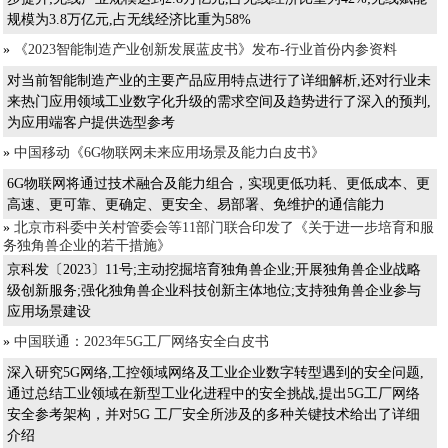
规模为3.8万亿元,占无线经济比重为58%
»
《2023智能制造产业创新发展蓝皮书》发布-行业首份内参资料
对当前智能制造产业的主要产品应用特点进行了详细解析,还对行业未
来热门应用领域工业数字化升级的需求空间及趋势进行了深入的预判,
为应用端客户提供选型参考
»
中国移动《6G物联网未来应用场景及能力白皮书》
6G物联网将通过技术融合及能力组合，实现更低功耗、更低成本、更
高速、更可靠、更确定、更安全、易部署、免维护的通信能力
»
北京市科委中关村管委会等11部门联合印发了《关于进一步培育和服
务独角兽企业的若干措施》
京科发〔2023〕11号;主动挖掘培育独角兽企业;开展独角兽企业战略
级创新服务;强化独角兽企业科技创新主体地位;支持独角兽企业参与
应用场景建设
»
中国联通：2023年5G工厂网络安全白皮书
深入研究5G网络,工控领域网络及工业企业数字转型遇到的安全问题,
通过总结工业领域在新型工业化进程中的安全挑战,提出5G工厂网络
安全参考架构，并对5G 工厂安全所涉及的多种关键技术给出了详细
介绍