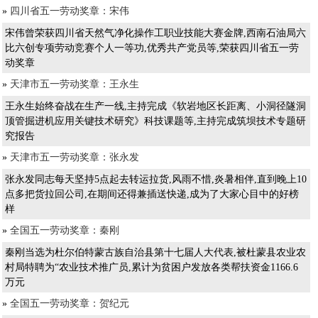
»
四川省五一劳动奖章：宋伟
宋伟曾荣获四川省天然气净化操作工职业技能大赛金牌,西南石油局六
比六创专项劳动竞赛个人一等功,优秀共产党员等,荣获四川省五一劳
动奖章
»
天津市五一劳动奖章：王永生
王永生始终奋战在生产一线,主持完成《软岩地区长距离、小洞径隧洞
顶管掘进机应用关键技术研究》科技课题等,主持完成筑坝技术专题研
究报告
»
天津市五一劳动奖章：张永发
张永发同志每天坚持5点起去转运拉货,风雨不惜,炎暑相伴,直到晚上10
点多把货拉回公司,在期间还得兼插送快递,成为了大家心目中的好榜
样
»
全国五一劳动奖章：秦刚
秦刚当选为杜尔伯特蒙古族自治县第十七届人大代表,被杜蒙县农业农
村局特聘为“农业技术推广员,累计为贫困户发放各类帮扶资金1166.6
万元
»
全国五一劳动奖章：贺纪元