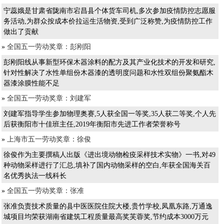
宁蕊娥是甘肃省陇南市宕昌县个体货车司机,多次参加疫情防控志愿服
务活动,为群众按成本价拉运生活物资,受到广泛称赞,为疫情防控工作
做出了贡献
»
全国五一劳动奖章：彭刚阳
彭刚阳线从事新型环保木器涂料的配方及其产业化技术的开发和研究,
针对性解决了水性单组份木器漆的透明度问题和水性双组份聚氨酯木
器漆涂膜性能不足
»
全国五一劳动奖章：刘建军
刘建军指导学生参加物理奥赛,5人获全国一等奖,35人获二等奖,个人先
后获衡阳市十佳班主任,2019年衡阳市先进工作者荣誉称号
»
上海市五一劳动奖章：徐俊
徐俊作为主要撰稿人出版《进出境动物检疫采样技术实物》一书,对49
种动物采样进行了汇总,填补了国内动物采样的空白,年获全国海关百
名优秀执法一线科长
»
全国五一劳动奖章：张准
张准负责技术质量的县中医医院住院大楼,贵竹学校,凤凰东路,万通逸
城项目均荣获湖南省建筑工程质量最高奖芙蓉奖,节约成本3000万元