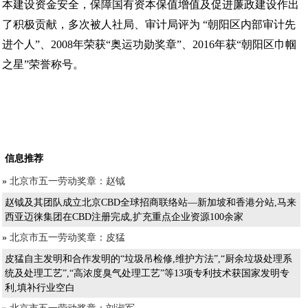
本建设资金安全，保障国有资本保值增值及促进廉政建设作出
了积极贡献，多次被人社局、审计局评为 “朝阳区内部审计先
进个人”、2008年荣获“奥运功勋奖章”、2016年获“朝阳区巾帼
之星”荣誉称号。
信息推荐
»
北京市五一劳动奖章：赵钺
赵钺及其团队成立北京CBD全球招商联络站—新加坡和香港分站,马来
西亚迈徕集团在CBD注册完成,扩充重点企业资源100余家
»
北京市五一劳动奖章：皮猛
皮猛自主发明和合作发明的“垃圾吊检修,维护方法”,“厨余垃圾处理系
统及处理工艺”,“高浓度臭气处理工艺”等13项专利技术获国家发明专
利,填补行业空白