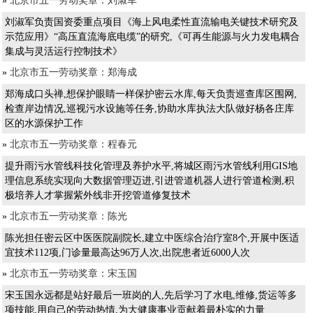
»
北京市五一劳动奖章：刘淑军
刘淑军负责国资委重点项目《海上风电柔性直流输电关键技术研究及
示范应用》“高压直流海底电缆”的研究,《可再生能源与火力发电耦合
集成与灵活运行控制技术》
»
北京市五一劳动奖章：郑海成
郑海成口头禅,想保护眼睛一样保护密云水库,每天负责巡查库区围网,
检查岸边情况,巡视污水设施等任务,协助水库执法大队做好杨各庄库
区的水源保护工作
»
北京市五一劳动奖章：程春元
提升雨污水管线科技化管理及养护水平,将城区雨污水管线利用GIS地
理信息系统实现向大数据管理迈进,引进管道机器人进行管道检测,积
极培养人才掌握紫外线非开挖管道修复技术
»
北京市五一劳动奖章：陈光
陈光担任密云区中医医院副院长,建立中医综合治疗室8个,开展中医适
宜技术112项,门诊量最高达96万人次,出院患者近6000人次
»
北京市五一劳动奖章：宋玉国
宋玉国永远都是站好最后一班岗的人,先后学习了水电,维修,货运等多
项技能,用自己的劳动热情,为大健康事业贡献着最朴实的力量