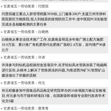
»
甘肃省五一劳动奖章：闫慧琼
闫慧琼建立重点人群管理档案3930份,上门服务200户,支援兰州市肺科
医院新区方舱医院,投入到镇原的疫情防控工作中,使中医院PCR实验室
完成全县核酸检测的主要任务
»
甘肃省五一劳动奖章：白晓艳
白晓艳从事农业技术推广工作,在肃南县明花乡年推广测土配方施肥
10.6万亩、累计推广有机肥替代化肥推广面积2.4万亩，亩均增产90多
公斤
»
甘肃省五一劳动奖章：许涛
许涛参与到钻机远程操控改造项目中,在牙轮钻风水管路加装了电磁阀
进行反吹,从根本上解决了管路易冻的问题,为推进西沟矿5G智慧矿山
建设做出了积极的贡献
»
甘肃省五一劳动奖章：何元
何元积极参加中国食品药品检定研究院举办的10余项能力验证实验项
目,何元参与市厅级科研项目3项，在国家级和省级专业期刊发表学术
论文6篇
»
甘肃省五一劳动奖章：蔡青青