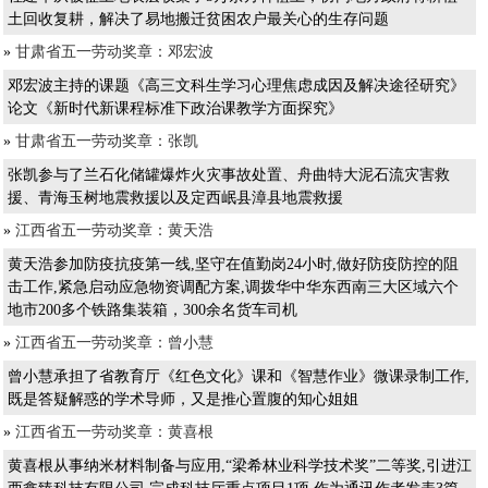
土回收复耕，解决了易地搬迁贫困农户最关心的生存问题
»
甘肃省五一劳动奖章：邓宏波
邓宏波主持的课题《高三文科生学习心理焦虑成因及解决途径研究》
论文《新时代新课程标准下政治课教学方面探究》
»
甘肃省五一劳动奖章：张凯
张凯参与了兰石化储罐爆炸火灾事故处置、舟曲特大泥石流灾害救
援、青海玉树地震救援以及定西岷县漳县地震救援
»
江西省五一劳动奖章：黄天浩
黄天浩参加防疫抗疫第一线,坚守在值勤岗24小时,做好防疫防控的阻
击工作,紧急启动应急物资调配方案,调拨华中华东西南三大区域六个
地市200多个铁路集装箱，300余名货车司机
»
江西省五一劳动奖章：曾小慧
曾小慧承担了省教育厅《红色文化》课和《智慧作业》微课录制工作,
既是答疑解惑的学术导师，又是推心置腹的知心姐姐
»
江西省五一劳动奖章：黄喜根
黄喜根从事纳米材料制备与应用,“梁希林业科学技术奖”二等奖,引进江