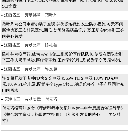
西鑫臻科技有限公司,完成科技厅重点项目1项,作为通讯作者发表3篇
SCI文章
»
江西省五一劳动奖章：范叶丹
范叶丹向公司申请加装了空调,并为设备做好安全防护措施,每天不间
断地为职工安排绿豆水,西瓜,防暑降温药品等,让职工切实体会到工会
的关心关爱
»
江西省五一劳动奖章：陈桂芸
陈桂芸向疫而行,成为吉安市第二批援沪医疗队队长,使所在团队做到
了工作人员零感染,医疗零事故,工作零投诉以及感染零交叉,零外溢,
»
江西省五一劳动奖章：许文超
许文超开发了多种PD快充充电器,如65W PD充电器,100W PD充电
器,180W PD充电器,配置多个Type C接口,满足给多个电子产品同时充
电的需求
»
天津市五一劳动奖章：付云巧
付云巧撰写的论文《理解型师生关系的构建与中学思想政治课教学》
《整合教学资源，拓展教学空间》《年级组发展的核心——团队精
神》