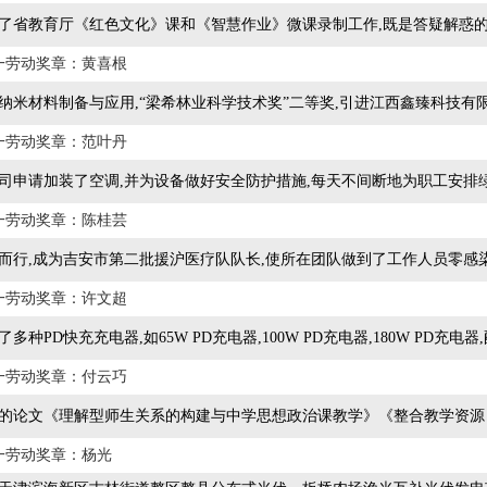
了省教育厅《红色文化》课和《智慧作业》微课录制工作,既是答疑解惑
一劳动奖章：黄喜根
纳米材料制备与应用,“梁希林业科学技术奖”二等奖,引进江西鑫臻科技有限
一劳动奖章：范叶丹
司申请加装了空调,并为设备做好安全防护措施,每天不间断地为职工安排绿
一劳动奖章：陈桂芸
而行,成为吉安市第二批援沪医疗队队长,使所在团队做到了工作人员零感染
一劳动奖章：许文超
多种PD快充充电器,如65W PD充电器,100W PD充电器,180W PD充
一劳动奖章：付云巧
的论文《理解型师生关系的构建与中学思想政治课教学》《整合教学资源
一劳动奖章：杨光