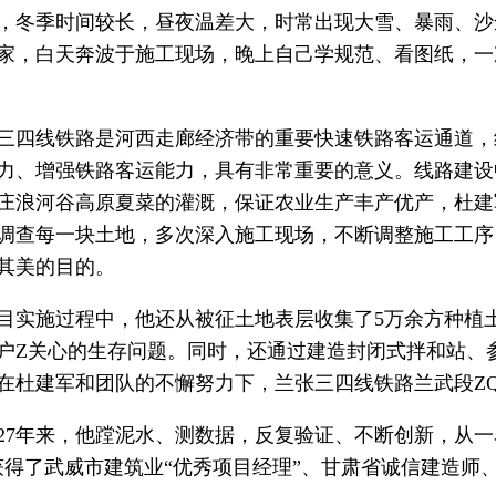
，冬季时间较长，昼夜温差大，时常出现大雪、暴雨、沙
家，白天奔波于施工现场，晚上自己学规范、看图纸，一
三四线铁路是河西走廊经济带的重要快速铁路客运通道，
力、增强铁路客运能力，具有非常重要的意义。线路建设
庄浪河谷高原夏菜的灌溉，保证农业生产丰产优产，杜建
调查每一块土地，多次深入施工现场，不断调整施工工序
其美的目的。
目实施过程中，他还从被征土地表层收集了5万余方种植
户Z关心的生存问题。同时，还通过建造封闭式拌和站、
在杜建军和团队的不懈努力下，兰张三四线铁路兰武段ZQ
27年来，他蹚泥水、测数据，反复验证、不断创新，从
获得了武威市建筑业“优秀项目经理”、甘肃省诚信建造师