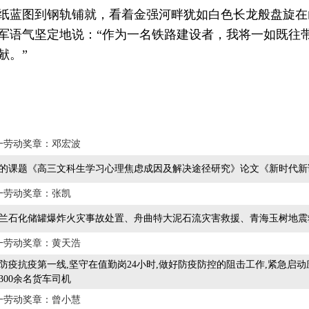
纸蓝图到钢轨铺就，看着金强河畔犹如白色长龙般盘旋在
军语气坚定地说：“作为一名铁路建设者，我将一如既往
献。”
一劳动奖章：邓宏波
的课题《高三文科生学习心理焦虑成因及解决途径研究》论文《新时代新
一劳动奖章：张凯
兰石化储罐爆炸火灾事故处置、舟曲特大泥石流灾害救援、青海玉树地震
一劳动奖章：黄天浩
防疫抗疫第一线,坚守在值勤岗24小时,做好防疫防控的阻击工作,紧急启动
300余名货车司机
一劳动奖章：曾小慧