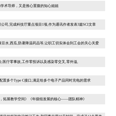
的学术导师，又是推心置腹的知心姐姐
公司,完成科技厅重点项目1项,作为通讯作者发表3篇SCI文章
豆水,西瓜,防暑降温药品等,让职工切实体会到工会的关心关爱
,医疗零事故,工作零投诉以及感染零交叉,零外溢,
电器,配置多个Type C接口,满足给多个电子产品同时充电的需求
，拓展教学空间》《年级组发展的核心——团队精神》