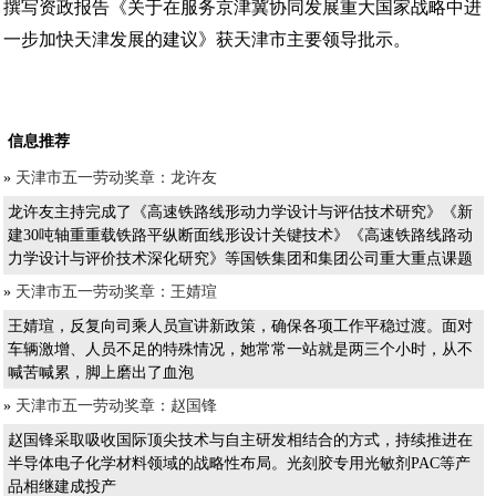
撰写资政报告《关于在服务京津冀协同发展重大国家战略中进
一步加快天津发展的建议》获天津市主要领导批示。
信息推荐
»
天津市五一劳动奖章：龙许友
龙许友主持完成了《高速铁路线形动力学设计与评估技术研究》《新
建30吨轴重重载铁路平纵断面线形设计关键技术》《高速铁路线路动
力学设计与评价技术深化研究》等国铁集团和集团公司重大重点课题
»
天津市五一劳动奖章：王婧瑄
王婧瑄，反复向司乘人员宣讲新政策，确保各项工作平稳过渡。面对
车辆激增、人员不足的特殊情况，她常常一站就是两三个小时，从不
喊苦喊累，脚上磨出了血泡
»
天津市五一劳动奖章：赵国锋
赵国锋采取吸收国际顶尖技术与自主研发相结合的方式，持续推进在
半导体电子化学材料领域的战略性布局。光刻胶专用光敏剂PAC等产
品相继建成投产