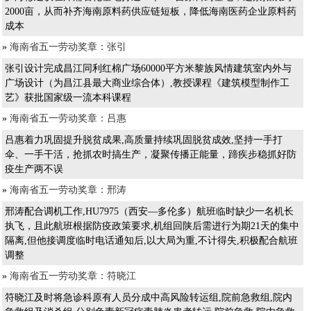
2000亩，从而补齐海南原料药供应链短板，降低海南医药企业原料药
成本
»
海南省五一劳动奖章：张引
张引设计完成昌江同利红棉广场60000平方米黎族风情建筑室内外与
广场设计（为昌江县最大商业综合体）,教授课程《建筑模型制作工
艺》获批国家级一流本科课程
»
海南省五一劳动奖章：吕惠
吕惠着力巩固提升脱贫成果,高质量持续巩固脱贫成效,坚持一手打
伞、一手干活，抢抓农时搞生产，凝聚传播正能量，蹄疾步稳抓好防
疫生产两不误
»
海南省五一劳动奖章：邢涛
邢涛配合调机工作,HU7975（西安—多伦多）航班临时缺少一名机长
执飞，且此航班根据防疫政策要求,机组回陕后需进行为期21天的集中
隔离,但他接调度临时电话通知后,以大局为重,不计得失,积极配合航班
调整
»
海南省五一劳动奖章：符晓江
符晓江及时将急诊科原有人员分成中高风险转运组,院前急救组,院内