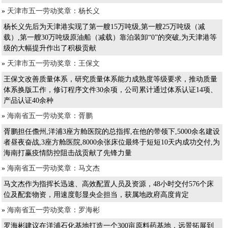
»
天津市五一劳动奖章：杨长义
杨长义先后为天津港实现了第一艘15万吨级,第一艘25万吨级（减
载）,第一艘30万吨级原油船（减载）靠泊装卸“0”的突破,为天津港等
级的大幅提升作出了积极贡献
»
天津市五一劳动奖章：王保文
王保文改善质量体系，研究质量体系能力成熟度等级要求，推动质量
体系换版工作，修订程序文件30余项，公司累计通过体系认证14项、
产品认证40余种
»
海南省五一劳动奖章：胥鹏
胥鹏担任儋州,洋浦3座方舱医院的总指挥,在他的带领下,5000余名建设
者昼夜奋战,3座方舱医院,8000余张床位最终于短短10天内成功交付,为
海南打赢疫情防控阻击战贡献了先锋力量
»
海南省五一劳动奖章：马文杰
马文杰作为指挥长迅速、高效配置人员及资源，48小时交付576个床
位及配套物资，用速度彰显央企担当，获属地政府高度肯定
»
海南省五一劳动奖章：罗海彬
罗海彬建议在洋浦石化基地打造一个300亩原料药基地，远景拓展到