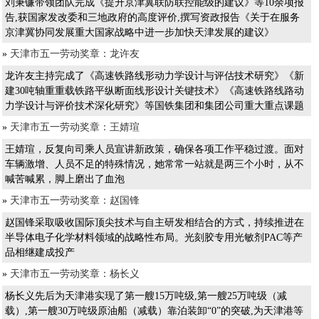
刘秉镰带领团队完成《提升京津冀联防联控能级的建议》等10余项报
告,获国家发改委和三地政府的高度评价,撰写资政报告《关于在服务
京津冀协同发展重大国家战略中进一步加快天津发展的建议》
»
天津市五一劳动奖章：龙许友
龙许友主持完成了《高速铁路线形动力学设计与评估技术研究》《新
建30吨轴重重载铁路平纵断面线形设计关键技术》《高速铁路线路动
力学设计与评价技术深化研究》等国铁集团和集团公司重大重点课题
»
天津市五一劳动奖章：王婧瑄
王婧瑄，反复向司乘人员宣讲新政策，确保各项工作平稳过渡。面对
车辆激增、人员不足的特殊情况，她常常一站就是两三个小时，从不
喊苦喊累，脚上磨出了血泡
»
天津市五一劳动奖章：赵国锋
赵国锋采取吸收国际顶尖技术与自主研发相结合的方式，持续推进在
半导体电子化学材料领域的战略性布局。光刻胶专用光敏剂PAC等产
品相继建成投产
»
天津市五一劳动奖章：杨长义
杨长义先后为天津港实现了第一艘15万吨级,第一艘25万吨级（减
载）,第一艘30万吨级原油船（减载）靠泊装卸“0”的突破,为天津港等