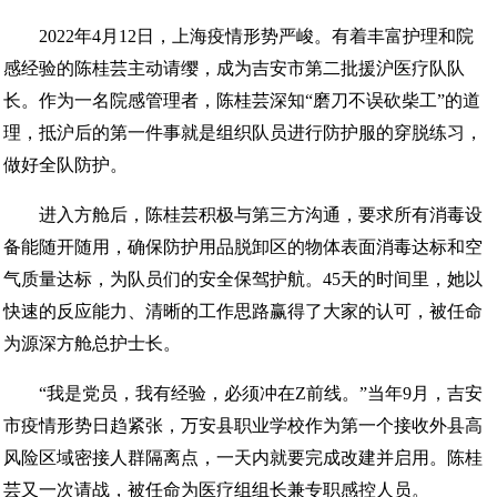
2022年4月12日，上海疫情形势严峻。有着丰富护理和院
感经验的陈桂芸主动请缨，成为吉安市第二批援沪医疗队队
长。作为一名院感管理者，陈桂芸深知“磨刀不误砍柴工”的道
理，抵沪后的第一件事就是组织队员进行防护服的穿脱练习，
做好全队防护。
进入方舱后，陈桂芸积极与第三方沟通，要求所有消毒设
备能随开随用，确保防护用品脱卸区的物体表面消毒达标和空
气质量达标，为队员们的安全保驾护航。45天的时间里，她以
快速的反应能力、清晰的工作思路赢得了大家的认可，被任命
为源深方舱总护士长。
“我是党员，我有经验，必须冲在Z前线。”当年9月，吉安
市疫情形势日趋紧张，万安县职业学校作为第一个接收外县高
风险区域密接人群隔离点，一天内就要完成改建并启用。陈桂
芸又一次请战，被任命为医疗组组长兼专职感控人员。