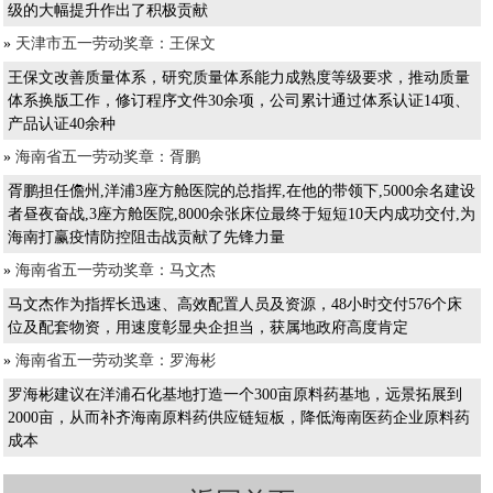
级的大幅提升作出了积极贡献
»
天津市五一劳动奖章：王保文
王保文改善质量体系，研究质量体系能力成熟度等级要求，推动质量
体系换版工作，修订程序文件30余项，公司累计通过体系认证14项、
产品认证40余种
»
海南省五一劳动奖章：胥鹏
胥鹏担任儋州,洋浦3座方舱医院的总指挥,在他的带领下,5000余名建设
者昼夜奋战,3座方舱医院,8000余张床位最终于短短10天内成功交付,为
海南打赢疫情防控阻击战贡献了先锋力量
»
海南省五一劳动奖章：马文杰
马文杰作为指挥长迅速、高效配置人员及资源，48小时交付576个床
位及配套物资，用速度彰显央企担当，获属地政府高度肯定
»
海南省五一劳动奖章：罗海彬
罗海彬建议在洋浦石化基地打造一个300亩原料药基地，远景拓展到
2000亩，从而补齐海南原料药供应链短板，降低海南医药企业原料药
成本