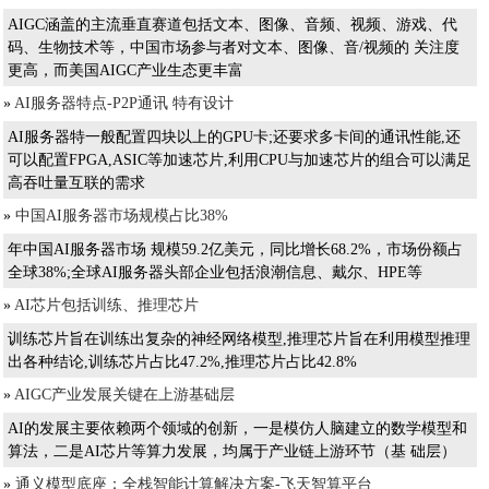
AIGC涵盖的主流垂直赛道包括文本、图像、音频、视频、游戏、代
码、生物技术等，中国市场参与者对文本、图像、音/视频的 关注度
更高，而美国AIGC产业生态更丰富
»
AI服务器特点-P2P通讯 特有设计
AI服务器特一般配置四块以上的GPU卡;还要求多卡间的通讯性能,还
可以配置FPGA,ASIC等加速芯片,利用CPU与加速芯片的组合可以满足
高吞吐量互联的需求
»
中国AI服务器市场规模占比38%
年中国AI服务器市场 规模59.2亿美元，同比增长68.2%，市场份额占
全球38%;全球AI服务器头部企业包括浪潮信息、戴尔、HPE等
»
AI芯片包括训练、推理芯片
训练芯片旨在训练出复杂的神经网络模型,推理芯片旨在利用模型推理
出各种结论,训练芯片占比47.2%,推理芯片占比42.8%
»
AIGC产业发展关键在上游基础层
AI的发展主要依赖两个领域的创新，一是模仿人脑建立的数学模型和
算法，二是AI芯片等算力发展，均属于产业链上游环节（基 础层）
»
通义模型底座：全栈智能计算解决方案-飞天智算平台