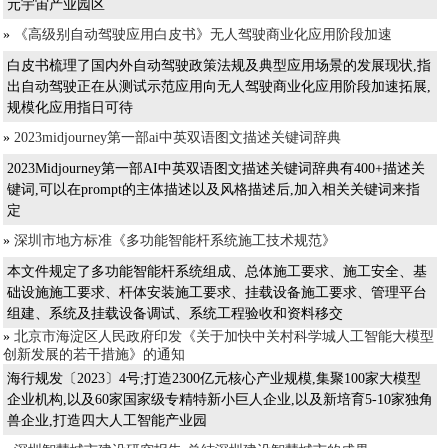
元宇宙产业园区
»
《高级别自动驾驶应用白皮书》无人驾驶商业化应用阶段加速
白皮书梳理了国内外自动驾驶政策法规及典型应用场景的发展现状,指
出自动驾驶正在从测试示范应用向无人驾驶商业化应用阶段加速拓展,
规模化应用指日可待
»
2023midjourney第一部ai中英双语图文描述关键词辞典
2023Midjourney第一部AI中英双语图文描述关键词辞典有400+描述关
键词,可以在prompt的主体描述以及风格描述后,加入相关关键词来指
定
»
深圳市地方标准《多功能智能杆系统施工技术规范》
本文件规定了多功能智能杆系统组成、总体施工要求、施工安全、基
础设施施工要求、杆体安装施工要求、挂载设备施工要求、管理平台
组建、系统及挂载设备调试、系统工程验收和资料移交
»
北京市海淀区人民政府印发《关于加快中关村科学城人工智能大模型
创新发展的若干措施》的通知
海行规发〔2023〕4号;打造2300亿元核心产业规模,集聚100家大模型
企业机构,以及60家国家级专精特新小巨人企业,以及新培育5-10家独角
兽企业,打造四大人工智能产业园