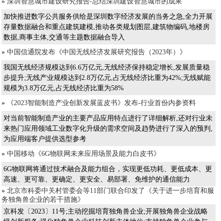
»
深圳智慧城市建设研究报告-总结深圳建设智慧城市的成果
加快推进数字公共服务供给是深圳数字经济发展的当务之急,全力开展
存量数据融合和重点建筑建模,推动各类规划图层,建筑物编码,地楼房
数据,商事主体,交通等主题数据融合导入
»
中国信通院发布《中国无线经济发展研究报告（2023年）》
我国无线经济规模达到6.6万亿元,无线经济保持稳定增长,发展质量稳
步提升;无线产业规模达到2.8万亿元,占无线经济比重为42%;无线赋能
规模为3.8万亿元,占无线经济比重为58%
»
《2023智能制造产业创新发展蓝皮书》发布-行业首份内参资料
对当前智能制造产业的主要产品应用特点进行了详细解析,还对行业未
来热门应用领域工业数字化升级的需求空间及趋势进行了深入的预判,
为应用端客户提供选型参考
»
中国移动《6G物联网未来应用场景及能力白皮书》
6G物联网将通过技术融合及能力组合，实现更低功耗、更低成本、更
高速、更可靠、更确定、更安全、易部署、免维护的通信能力
»
北京市科委中关村管委会等11部门联合印发了《关于进一步培育和服
务独角兽企业的若干措施》
京科发〔2023〕11号;主动挖掘培育独角兽企业;开展独角兽企业战略