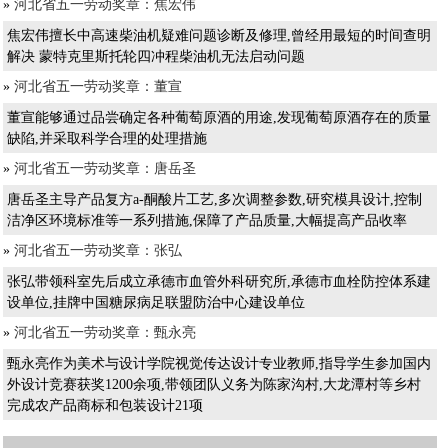
»
河北省五一劳动奖章：焦宏伟
焦宏伟擅长中高速柴油机疑难问题诊断及修理,曾经用最短的时间查明
解决 蒙特克里斯托轮四冲程柴油机无法启动问题
»
河北省五一劳动奖章：董宣
董宣能够通过品尝确定各种葡萄原酒的用途,发现葡萄原酒存在的质量
缺陷,并采取科学合理的处理措施
»
河北省五一劳动奖章：唐岳圣
唐岳圣主导产品复方a-酮酸片工艺,多次调整参数,研究模具设计,控制
洁净区环境标准等一系列措施,保障了产品质量,大幅提高产品收率
»
河北省五一劳动奖章：张弘
张弘带领科室先后成立承德市血管外科研究所,承德市血栓防控体系建
设单位,挂牌中国糖尿病足联盟防治中心建设单位
»
河北省五一劳动奖章：甄永亮
甄永亮作为美术与设计学院视觉传达设计专业教师,指导学生参加国内
外设计竞赛获奖1200余项,带领团队义务为陈家沟村,大龙潭村等乡村
完成农产品商标和包装设计21项