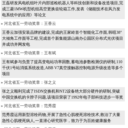
王磊研发风电机组叶片内部巡检机器人等科技创新和设备改造项目,完
成三菱1MW机型机组高空更换齿轮箱工作,发表《储能技术在风力发
电系统中的应用》等论文
»
河北省五一劳动奖章：王香云
王香云加强安装品牌的建设,完成的王家岭首个智能化工作面,韩咀38°
大倾角工作面等工程,完成首个新集能源山南办公园区分布式光伏项目
并成功并网发电
»
河北省五一劳动奖章：王有斌
王有斌参与负责了提高变电站功率因数,蓄电池参数检测仪的研制,110
千伏1号站消弧系统改造,ABB V7真空接触器控制电源升级改造等多个
项目
»
河北省五一劳动奖章：张之义
张之义顺利完成了ISDN交换机和NT2设备绝大部分硬件的研制,突破
中国交换机的卡脖子问题,该项目荣获了1992年电子部科技进步一等奖
»
河北省五一劳动奖章：范秀霞
范秀霞运用新型溶栓药物,开展了急性心肌梗死溶栓技术,救治了大量
急性心肌梗死病人,一直潜心研究医学，致力于为百姓健康服务