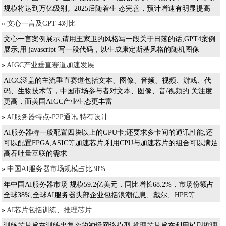
规模将达到万亿级别。2025后随着生 态完善，预计增速有明显提高
»
文心一言及GPT-4对比
文心一言案例展示,请用王家卫的风格写一段关于日落的话;GPT4案例
展示,用 javascript 写一段代码，以生成康定斯基风格的随机图像
»
AIGC产业垂直赛道加速发展
AIGC涵盖的主流垂直赛道包括文本、图像、音频、视频、游戏、代
码、生物技术等，中国市场参与者对文本、图像、音/视频的 关注度
更高，而美国AIGC产业生态更丰富
»
AI服务器特点-P2P通讯 特有设计
AI服务器特一般配置四块以上的GPU卡;还要求多卡间的通讯性能,还
可以配置FPGA,ASIC等加速芯片,利用CPU与加速芯片的组合可以满足
高吞吐量互联的需求
»
中国AI服务器市场规模占比38%
年中国AI服务器市场 规模59.2亿美元，同比增长68.2%，市场份额占
全球38%;全球AI服务器头部企业包括浪潮信息、戴尔、HPE等
»
AI芯片包括训练、推理芯片
训练芯片旨在训练出复杂的神经网络模型,推理芯片旨在利用模型推理