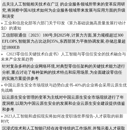
点关注人工智能相关技术在广泛 的企业服务领域所带来的变革应用研
究,将洞察中国AI技术如何为企业服务领域带来发展与应用方面的升级
和演变
»
工业和信息化部等六部门关于印发《算力基础设施高质量发展行动计
划》的通知
工信部联通信〔2023〕180号;到2025年,计算力方面,算力规模超过300
EFLOPS,智能算力占比达到35%,东西部算力平衡协调发展;存储总量超
过1800EB
»
《2023零信任关键技术白皮书》人工智能与零信任安全的技术融合与
未来产业发展趋势
针对复杂多样的企业网络环境,对典型零信任架构的关键技术能力进行
分析,重点讨论了每种架构的技术特点和应用场景,为全面建设零信任
的实施方案提供参考
»
中国云原生安全市场现状与趋势白皮书-40%的企业将会采用云原生优
先战略
以云原生安全管理的变革为主线对中国云原生安全市场现状进行了年
度洞察,以期为中国云原生安全的发展和企业云原生安全建设提供借鉴
和参考
»
2023人工智能和虚拟现实将如何改变职场世界报告-人才获取的崭新
时代
沉浸式技术和人工智能已经在改变传统的工作场所,并预示着人才获取