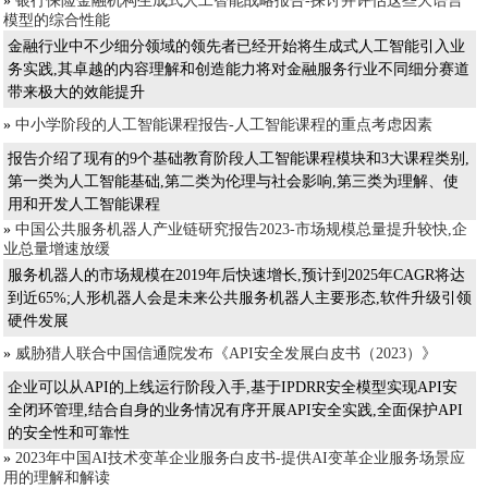
»
银行保险金融机构生成式人工智能战略报告-探讨并评估这些大语言
模型的综合性能
金融行业中不少细分领域的领先者已经开始将生成式人工智能引入业
务实践,其卓越的内容理解和创造能力将对金融服务行业不同细分赛道
带来极大的效能提升
»
中小学阶段的人工智能课程报告-人工智能课程的重点考虑因素
报告介绍了现有的9个基础教育阶段人工智能课程模块和3大课程类别,
第一类为人工智能基础,第二类为伦理与社会影响,第三类为理解、使
用和开发人工智能课程
»
中国公共服务机器人产业链研究报告2023-市场规模总量提升较快,企
业总量增速放缓
服务机器人的市场规模在2019年后快速增长,预计到2025年CAGR将达
到近65%;人形机器人会是未来公共服务机器人主要形态,软件升级引领
硬件发展
»
威胁猎人联合中国信通院发布《API安全发展白皮书（2023）》
企业可以从API的上线运行阶段入手,基于IPDRR安全模型实现API安
全闭环管理,结合自身的业务情况有序开展API安全实践,全面保护API
的安全性和可靠性
»
2023年中国AI技术变革企业服务白皮书-提供AI变革企业服务场景应
用的理解和解读