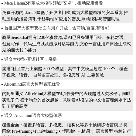
»
Meta Llama2有望成大模型领域“安卓”，推动应用爆发
免费开源的Llama2降低了开发者门槛,成为大模型领域的安卓系统,推
动应用的爆发;有利于移动端AI应用的普及,兼顾隐私与智能助理
»
首批国产大模型获批面向用户开放，含商汤,百度,智谱AI
商量SenseChat拥有1230亿参数;智谱AI已具备通用问答、多轮对话、
创意写作、代码生成以及虚拟对话等能力;文心一言让用户体验生成式
AI的四大核心能力
»
通义大模型-开源社区：魔搭
魔搭”社区首批上架超 300 个模型，其中中文模型超过 100 个，覆盖
了视觉、语音、 自然语言处理、多模态等 AI 主要领域
»
Alicemind语言大模型表现优异
的阿里通义-AliceMind大模型在4项任务中的表现超过人类水平，同时
实现了总 榜平均分的首次超越，意味着AI模型的中文语言理解水平达
到了新的高度
»
通义-Alicemind语言大模型体系
覆盖全面：覆盖多语言、多模态、 结构化等多个预训练语言模型;将
围绕 Pre-training+Finetuning（“预训练 + 精调”）语言模型 持续进行