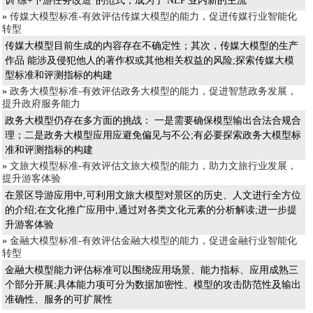
训 练+下游任务改造”的范式，成为了 NLP 业内新的主流
»
传媒大模型标准-有效评估传媒大模型的能力，促进传媒行业智能化
转型
传媒大模型目前生成的内容存在不确定性；其次，传媒大模型的生产
作品 能涉及侵犯他人的著作权或其他相关权益的风险;探索传媒大模
型标准和评测指标的构建
»
政务大模型标准-有效评估政务大模型的能力，促进智慧政务发展，
提升政府服务能力
政务大模型仍存在多方面的挑战： 一是需要确保模型输出合法合规合
理；二是政务大模型应用应避免偏见与不公;有必要探索政务大模型标
准和评测指标的构建
»
文旅大模型标准-有效评估文旅大模型的能力，助力文旅行业发展，
提升游客体验
在景区导游应用中,可利用文旅大模型对景区的历史、人文进行全方位
的介绍;在文化推广应用中,通过对各类文化元素的分析解读;进一步提
升游客体验
»
金融大模型标准-有效评估金融大模型的能力，促进金融行业智能化
转型
金融大模型能力评估标准可以围绕应用场景、能力指标、应用成熟三
个部分开展;具体能力项可分为数据加密性、模型的攻击防范性及输出
准确性、服务的可扩展性